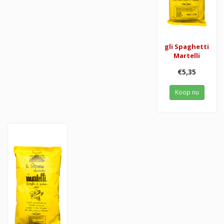
gli Spaghetti
Martelli
€5,35
Koop nu