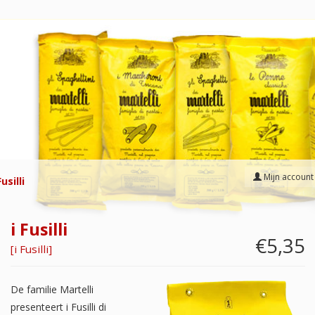
Mijn account
Fusilli
i Fusilli
€5,35
[
i Fusilli
]
De familie Martelli
presenteert i Fusilli di