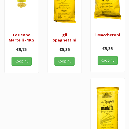
Le Penne
gli
i Maccheroni
Martelli - 1KG
Spaghettini
€5,35
€9,75
€5,35
Koop nu
Koop nu
Koop nu